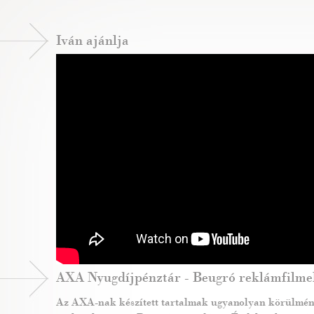
Iván ajánlja
AXA Nyugdíjpénztár - Beugró reklámfilme
Az AXA-nak készített tartalmak ugyanolyan körülmény