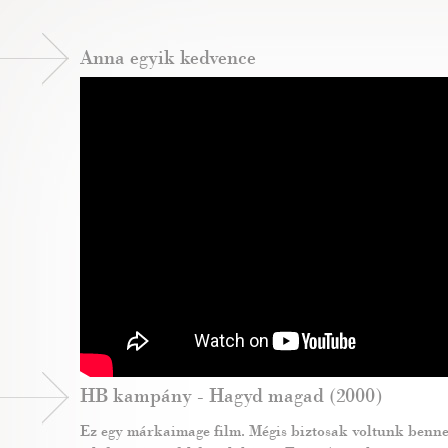
Anna egyik kedvence
HB kampány - Hagyd magad (2000)
Ez egy márkaimage film. Mégis biztosak voltunk benne