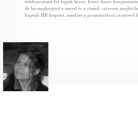
telefonszámot fel fogják hívni. Ezért Anna hangüzenet
de ha meghagyod a neved és a címed, szívesen meghívl
kaptak HB kupont, amelyet a promócióban résztvevő 