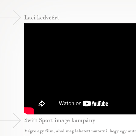
Laci kedvéért
Swift Sport image kampány
Végre egy film, ahol meg lehetett mutatni, hogy egy autó