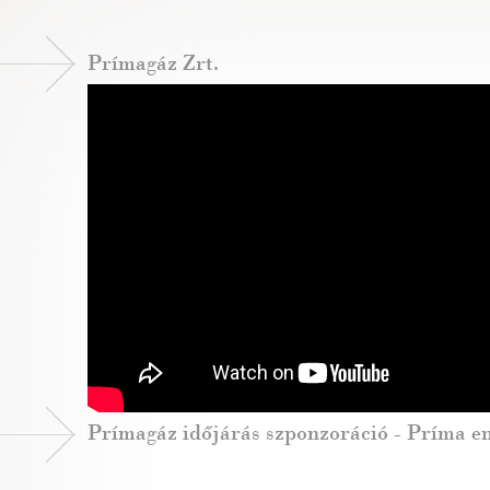
Prímagáz Zrt.
Prímagáz időjárás szponzoráció - Príma e